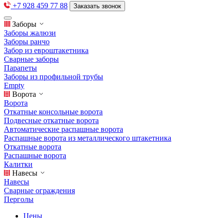
+7 928 459 77 88
Заказать звонок
Заборы
Заборы жалюзи
Заборы ранчо
Забор из евроштакетника
Сварные заборы
Парапеты
Заборы из профильной трубы
Empty
Ворота
Ворота
Откатные консольные ворота
Подвесные откатные ворота
Автоматические распашные ворота
Распашные ворота из металлического штакетника
Откатные ворота
Распашные ворота
Калитки
Навесы
Навесы
Сварные ограждения
Перголы
Цены