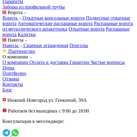
Парапеты
Заборы из профильной трубы
Ворота
Ворота
Откатные консольные ворота
Подвесные откатные
ворота
Автоматические распашные ворота
Распашные ворота
из металлического штакетника
Откатные ворота
Распашные
ворота
Калитки
Навесы
Навесы
Сварные ограждения
Перголы
Партнерство
О компании
О компании
Оплата и доставка
Гарантии
Частые вопросы
Цены
Портфолио
Отзывы
Контакты
Блог
Нижний Новгород
ул. Генкиной, 39А
Работаем без выходных с 9:00 до 18:00
Консультация в мессенджере: