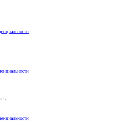
денциальности
денциальности
росы
денциальности