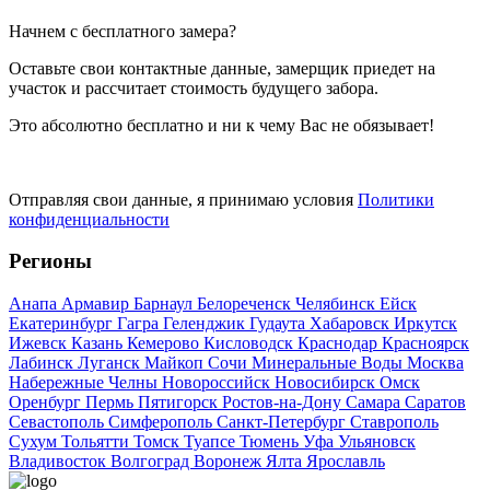
Начнем с бесплатного замера?
Оставьте свои контактные данные, замерщик приедет на
участок и рассчитает стоимость будущего забора.
Это абсолютно бесплатно и ни к чему Вас не обязывает!
Отправляя свои данные, я принимаю условия
Политики
конфиденциальности
Регионы
Анапа
Армавир
Барнаул
Белореченск
Челябинск
Ейск
Екатеринбург
Гагра
Геленджик
Гудаута
Хабаровск
Иркутск
Ижевск
Казань
Кемерово
Кисловодск
Краснодар
Красноярск
Лабинск
Луганск
Майкоп
Сочи
Минеральные Воды
Москва
Набережные Челны
Новороссийск
Новосибирск
Омск
Оренбург
Пермь
Пятигорск
Ростов-на-Дону
Самара
Саратов
Севастополь
Симферополь
Санкт-Петербург
Ставрополь
Сухум
Тольятти
Томск
Туапсе
Тюмень
Уфа
Ульяновск
Владивосток
Волгоград
Воронеж
Ялта
Ярославль