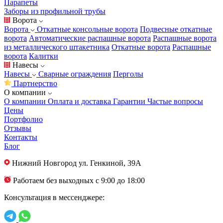
Парапеты
Заборы из профильной трубы
Ворота
Ворота
Откатные консольные ворота
Подвесные откатные
ворота
Автоматические распашные ворота
Распашные ворота
из металлического штакетника
Откатные ворота
Распашные
ворота
Калитки
Навесы
Навесы
Сварные ограждения
Перголы
Партнерство
О компании
О компании
Оплата и доставка
Гарантии
Частые вопросы
Цены
Портфолио
Отзывы
Контакты
Блог
Нижний Новгород
ул. Генкиной, 39А
Работаем без выходных с 9:00 до 18:00
Консультация в мессенджере: