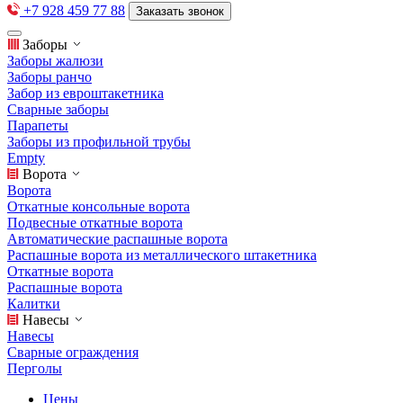
+7 928 459 77 88
Заказать звонок
Заборы
Заборы жалюзи
Заборы ранчо
Забор из евроштакетника
Сварные заборы
Парапеты
Заборы из профильной трубы
Empty
Ворота
Ворота
Откатные консольные ворота
Подвесные откатные ворота
Автоматические распашные ворота
Распашные ворота из металлического штакетника
Откатные ворота
Распашные ворота
Калитки
Навесы
Навесы
Сварные ограждения
Перголы
Цены