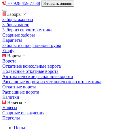
+7 928 459 77 88
Заказать звонок
Заборы
Заборы жалюзи
Заборы ранчо
Забор из евроштакетника
Сварные заборы
Парапеты
Заборы из профильной трубы
Empty
Ворота
Ворота
Откатные консольные ворота
Подвесные откатные ворота
Автоматические распашные ворота
Распашные ворота из металлического штакетника
Откатные ворота
Распашные ворота
Калитки
Навесы
Навесы
Сварные ограждения
Перголы
Цены