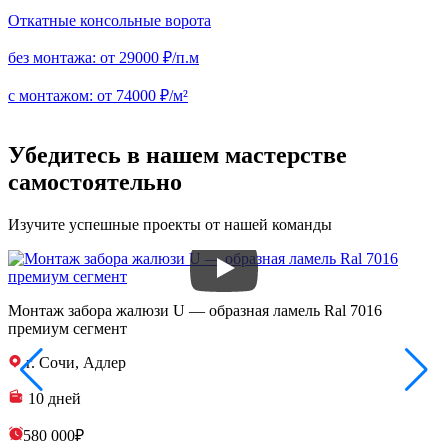
Откатные консольные ворота
без монтажа:
от 29000 ₽/п.м
с монтажом:
от 74000 ₽/м²
Убедитесь в нашем мастерстве
самостоятельно
Изучите успешные проекты от нашей команды
Монтаж забора жалюзи U — образная ламель Ral 7016
З
премиум сегмент
п
г. Сочи, Адлер
10 дней
580 000₽