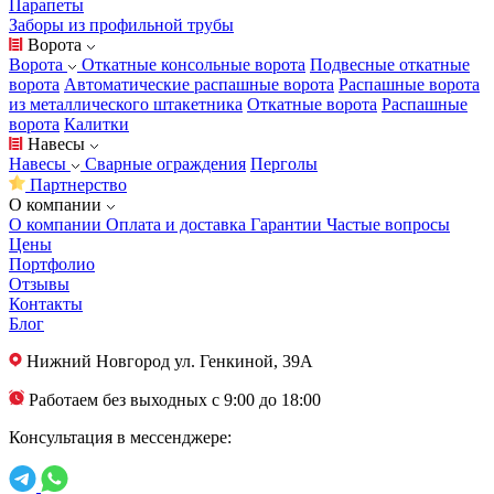
Парапеты
Заборы из профильной трубы
Ворота
Ворота
Откатные консольные ворота
Подвесные откатные
ворота
Автоматические распашные ворота
Распашные ворота
из металлического штакетника
Откатные ворота
Распашные
ворота
Калитки
Навесы
Навесы
Сварные ограждения
Перголы
Партнерство
О компании
О компании
Оплата и доставка
Гарантии
Частые вопросы
Цены
Портфолио
Отзывы
Контакты
Блог
Нижний Новгород
ул. Генкиной, 39А
Работаем без выходных с 9:00 до 18:00
Консультация в мессенджере: