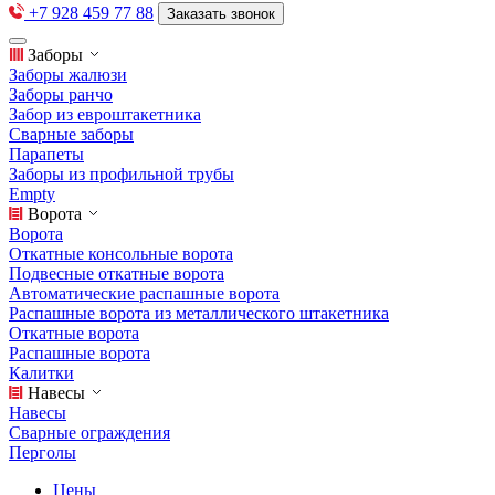
+7 928 459 77 88
Заказать звонок
Заборы
Заборы жалюзи
Заборы ранчо
Забор из евроштакетника
Сварные заборы
Парапеты
Заборы из профильной трубы
Empty
Ворота
Ворота
Откатные консольные ворота
Подвесные откатные ворота
Автоматические распашные ворота
Распашные ворота из металлического штакетника
Откатные ворота
Распашные ворота
Калитки
Навесы
Навесы
Сварные ограждения
Перголы
Цены