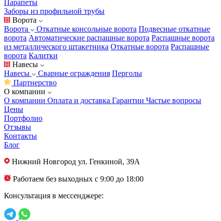
Парапеты
Заборы из профильной трубы
Ворота
Ворота
Откатные консольные ворота
Подвесные откатные
ворота
Автоматические распашные ворота
Распашные ворота
из металлического штакетника
Откатные ворота
Распашные
ворота
Калитки
Навесы
Навесы
Сварные ограждения
Перголы
Партнерство
О компании
О компании
Оплата и доставка
Гарантии
Частые вопросы
Цены
Портфолио
Отзывы
Контакты
Блог
Нижний Новгород
ул. Генкиной, 39А
Работаем без выходных с 9:00 до 18:00
Консультация в мессенджере: