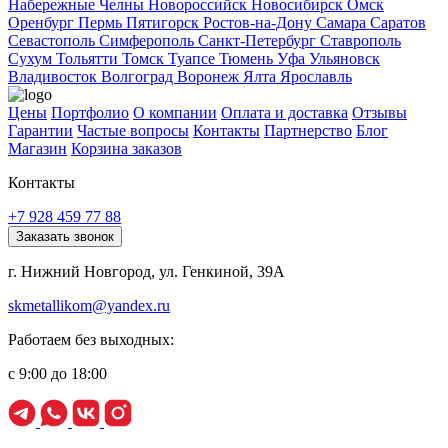
Набережные Челны
Новороссийск
Новосибирск
Омск
Оренбург
Пермь
Пятигорск
Ростов-на-Дону
Самара
Саратов
Севастополь
Симферополь
Санкт-Петербург
Ставрополь
Сухум
Тольятти
Томск
Туапсе
Тюмень
Уфа
Ульяновск
Владивосток
Волгоград
Воронеж
Ялта
Ярославль
Цены
Портфолио
О компании
Оплата и доставка
Отзывы
Гарантии
Частые вопросы
Контакты
Партнерство
Блог
Магазин
Корзина заказов
Контакты
+7 928 459 77 88
Заказать звонок
г. Нижний Новгород, ул. Генкиной, 39А
skmetallikom@yandex.ru
Работаем без выходных:
с 9:00 до 18:00