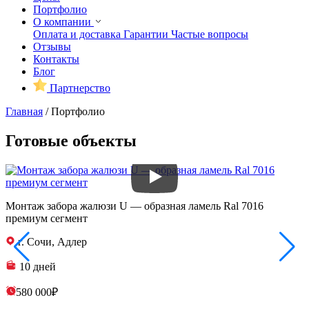
Портфолио
О компании
Оплата и доставка
Гарантии
Частые вопросы
Отзывы
Контакты
Блог
Партнерство
Главная
/
Портфолио
Готовые объекты
Монтаж забора жалюзи U — образная ламель Ral 7016
З
премиум сегмент
п
г. Сочи, Адлер
10 дней
580 000₽