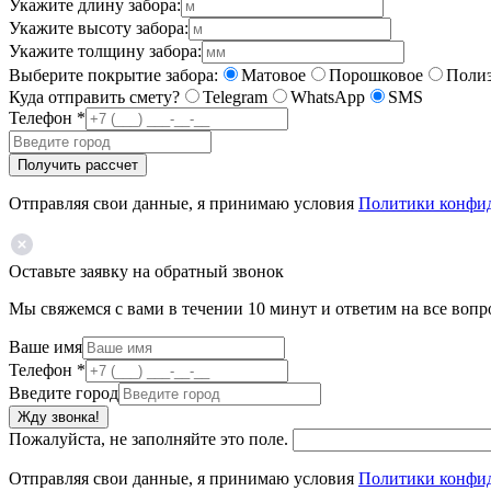
Укажите длину забора:
Укажите высоту забора:
Укажите толщину забора:
Выберите покрытие забора:
Матовое
Порошковое
Полиэ
Куда отправить смету?
Telegram
WhatsApp
SMS
Телефон
*
Получить рассчет
Отправляя свои данные, я принимаю условия
Политики конфи
Оставьте заявку на обратный звонок
Мы свяжемся с вами в течении 10 минут и ответим на все воп
Ваше имя
Телефон
*
Введите город
Жду звонка!
Пожалуйста, не заполняйте это поле.
Отправляя свои данные, я принимаю условия
Политики конфи