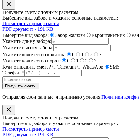
Получите смету с точным расчетом
Выберите вид забора и укажите основные параметры:
Посмотреть пример сметы
PDF документ • 191 KB
Выберите вид забора:
Забор жалюзи
Евроштакетник
Ра
Укажите длину забора:
Укажите высоту забора:
Укажите количество калиток:
0
1
2
3
Укажите количество ворот:
0
1
2
3
Куда отправить смету?
Telegram
WhatsApp
SMS
Телефон
*
Получить смету!
Отправляя свои данные, я принимаю условия
Политики конфи
Получите смету с точным расчетом
Выберите вид забора и укажите основные параметры:
Посмотреть пример сметы
PDF документ • 191 KB