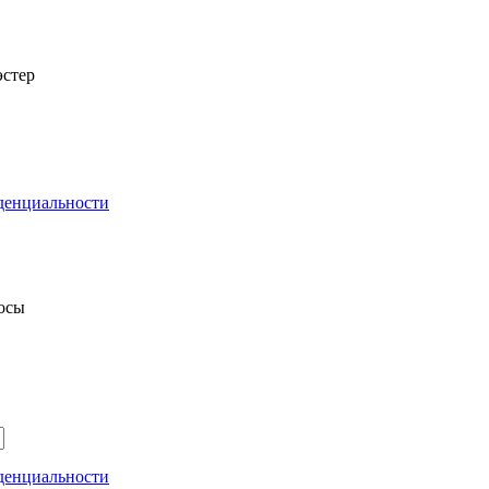
стер
денциальности
росы
денциальности