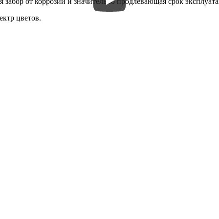
забор от коррозии и значительно продлевающая срок эксплуата
ктр цветов.