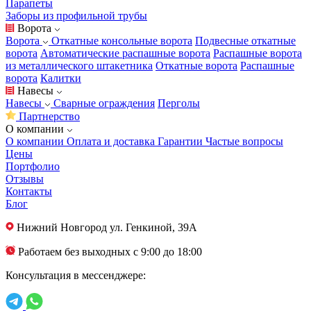
Парапеты
Заборы из профильной трубы
Ворота
Ворота
Откатные консольные ворота
Подвесные откатные
ворота
Автоматические распашные ворота
Распашные ворота
из металлического штакетника
Откатные ворота
Распашные
ворота
Калитки
Навесы
Навесы
Сварные ограждения
Перголы
Партнерство
О компании
О компании
Оплата и доставка
Гарантии
Частые вопросы
Цены
Портфолио
Отзывы
Контакты
Блог
Нижний Новгород
ул. Генкиной, 39А
Работаем без выходных с 9:00 до 18:00
Консультация в мессенджере: