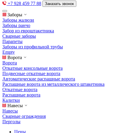
+7 928 459 77 88
Заказать звонок
Заборы
Заборы жалюзи
Заборы ранчо
Забор из евроштакетника
Сварные заборы
Парапеты
Заборы из профильной трубы
Empty
Ворота
Ворота
Откатные консольные ворота
Подвесные откатные ворота
Автоматические распашные ворота
Распашные ворота из металлического штакетника
Откатные ворота
Распашные ворота
Калитки
Навесы
Навесы
Сварные ограждения
Перголы
Цены