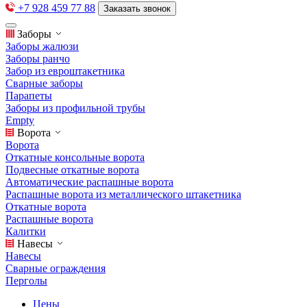
+7 928 459 77 88
Заказать звонок
Заборы
Заборы жалюзи
Заборы ранчо
Забор из евроштакетника
Сварные заборы
Парапеты
Заборы из профильной трубы
Empty
Ворота
Ворота
Откатные консольные ворота
Подвесные откатные ворота
Автоматические распашные ворота
Распашные ворота из металлического штакетника
Откатные ворота
Распашные ворота
Калитки
Навесы
Навесы
Сварные ограждения
Перголы
Цены