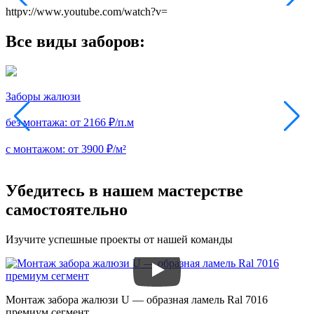
httpv://www.youtube.com/watch?v=
Все виды заборов:
Заборы жалюзи
З
без монтажа:
от 2166 ₽/п.м
б
с монтажом:
от 3900 ₽/м²
с
Убедитесь в нашем мастерстве
самостоятельно
Изучите успешные проекты от нашей команды
Монтаж забора жалюзи U — образная ламель Ral 7016
З
премиум сегмент
п