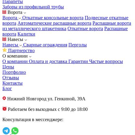
Парапеты
Заборы из профильной трубы
Ворота
Ворота
Откатные консольные ворота
Подвесные откатные
ворота
Автоматические распашные ворота
Распашные ворота
из металлического штакетника
Откатные ворота
Распашные
ворота
Калитки
Навесы
Навесы
Сварные ограждения
Перголы
Партнерство
О компании
О компании
Оплата и доставка
Гарантии
Частые вопросы
Цены
Портфолио
Отзывы
Контакты
Блог
Нижний Новгород
ул. Генкиной, 39А
Работаем без выходных с 9:00 до 18:00
Консультация в мессенджере: